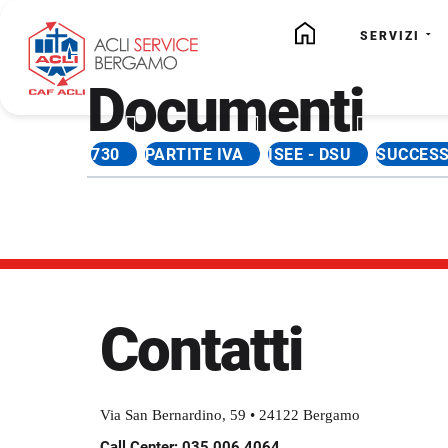
SERVIZI
Documenti
730
PARTITE IVA
ISEE - DSU
SUCCESS
Contatti
Via San Bernardino, 59 • 24122 Bergamo
Call Center: 035 006 4064