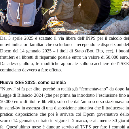
Dal 3 aprile 2025 è scattato il via libera dell’INPS per il calcolo dei
nuovi indicatori familiari che escludono – recependo le disposizioni del
Dpcm del 14 gennaio 2025 – i titoli di Stato (Bot, Btp, ecc), i buoni
fruttiferi e i libretti di risparmio postale entro un valore di 50.000 euro.
Da adesso, allora, le modifiche apportate sullo scacchiere dell’ISEE
cominciano davvero a fare effetto.
Nuovo ISEE 2025: come cambia
“Nuovi” si fa per dire, perché in realtà già “fermentavano” da dopo la
Legge di Bilancio 2024 (che per prima ha introdotto l’esclusione fino a
50.000 euro di titoli e libretti), solo che dall’anno scorso stazionavano
in stand-by in assenza di una disposizione attuativa che li traducesse in
pratica; disposizione che poi è arrivata col Dpcm governativo dello
scorso 14 gennaio, entrato in vigore il 5 marzo, esattamente 30 giorni
fa. Quest’ultimo mese è dunque servito all’INPS per fare i compiti a