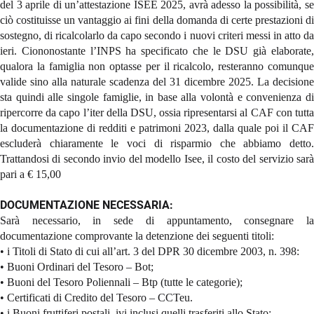
del 3 aprile di un’attestazione ISEE 2025, avrà adesso la possibilità, se
ciò costituisse un vantaggio ai fini della domanda di certe prestazioni di
sostegno, di ricalcolarlo da capo secondo i nuovi criteri messi in atto da
ieri. Ciononostante l’INPS ha specificato che le DSU già elaborate,
qualora la famiglia non optasse per il ricalcolo, resteranno comunque
valide sino alla naturale scadenza del 31 dicembre 2025. La decisione
sta quindi alle singole famiglie, in base alla volontà e convenienza di
ripercorre da capo l’iter della DSU, ossia ripresentarsi al CAF con tutta
la documentazione di redditi e patrimoni 2023, dalla quale poi il CAF
escluderà chiaramente le voci di risparmio che abbiamo detto.
Trattandosi di secondo invio del modello Isee, il costo del servizio sarà
pari a € 15,00
DOCUMENTAZIONE NECESSARIA:
Sarà necessario, in sede di appuntamento, consegnare la
documentazione comprovante la detenzione dei seguenti titoli:
• i Titoli di Stato di cui all’art. 3 del DPR 30 dicembre 2003, n. 398:
• Buoni Ordinari del Tesoro – Bot;
• Buoni del Tesoro Poliennali – Btp (tutte le categorie);
• Certificati di Credito del Tesoro – CCTeu.
• i Buoni fruttiferi postali, ivi inclusi quelli trasferiti allo Stato;